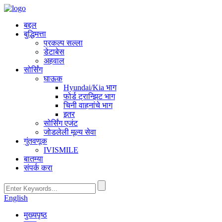
बद्दल
बुद्धिमत्ता
प्रकल्प सल्ला
डेटाबेस
अहवाल
सोर्सिंग
घाऊक
Hyundai/Kia भाग
फोर्ड ट्रान्झिट भाग
चिनी वाहनांचे भाग
इतर
सोर्सिंग एजंट
जोडलेली मूल्य सेवा
गुंतवणूक
IVISMILE
बातम्या
संपर्क करा
English
मुख्यपृष्ठ