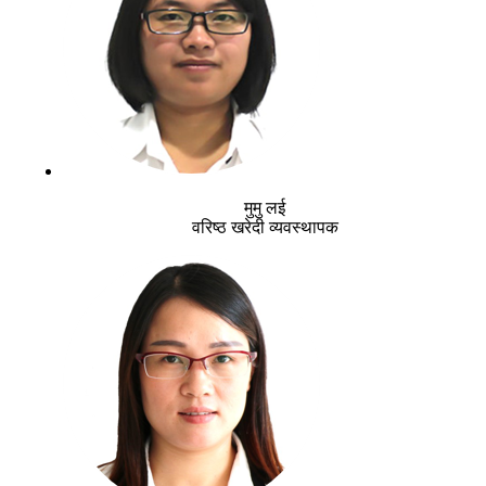
मुमु लई
वरिष्ठ खरेदी व्यवस्थापक