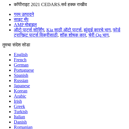
कॉपीराइट 2021 CEDARS.सर्व हक्क राखीव
गरम उत्पादने
साइट मॅप
AMP मोबाइल
ऑटो पार्ट्स सोर्सिंग
,
Kia साठी ऑटो पार्ट्स
,
ह्युंदाई कारचे भाग
,
फोर्ड
ट्रान्झिट पार्ट्स विक्रीसाठी
,
शॉक शोषक कार
,
चेरी Qq भाग
,
तुमचा संदेश सोडा
English
French
German
Portuguese
Spanish
Russian
Japanese
Korean
Arabic
Irish
Greek
Turkish
Italian
Danish
Romanian