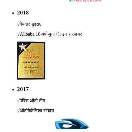
2018
√
देवदार यूएसए
√
Alibaba 10-वर्ष जुना गोल्डन सप्लायर
2017
√
पॅरिस ऑटो टीम
√
ऑटोमेकॅनिका शांघाय