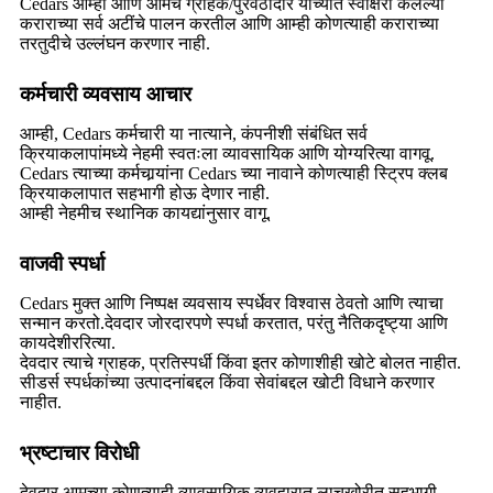
Cedars आम्ही आणि आमचे ग्राहक/पुरवठादार यांच्यात स्वाक्षरी केलेल्या
कराराच्या सर्व अटींचे पालन करतील आणि आम्ही कोणत्याही कराराच्या
तरतुदीचे उल्लंघन करणार नाही.
कर्मचारी व्यवसाय आचार
आम्ही, Cedars कर्मचारी या नात्याने, कंपनीशी संबंधित सर्व
क्रियाकलापांमध्ये नेहमी स्वतःला व्यावसायिक आणि योग्यरित्या वागवू.
Cedars त्याच्या कर्मचार्‍यांना Cedars च्या नावाने कोणत्याही स्ट्रिप क्लब
क्रियाकलापात सहभागी होऊ देणार नाही.
आम्ही नेहमीच स्थानिक कायद्यांनुसार वागू.
वाजवी स्पर्धा
Cedars मुक्त आणि निष्पक्ष व्यवसाय स्पर्धेवर विश्वास ठेवतो आणि त्याचा
सन्मान करतो.देवदार जोरदारपणे स्पर्धा करतात, परंतु नैतिकदृष्ट्या आणि
कायदेशीररित्या.
देवदार त्याचे ग्राहक, प्रतिस्पर्धी किंवा इतर कोणाशीही खोटे बोलत नाहीत.
सीडर्स स्पर्धकांच्या उत्पादनांबद्दल किंवा सेवांबद्दल खोटी विधाने करणार
नाहीत.
भ्रष्टाचार विरोधी
देवदार आमच्या कोणत्याही व्यावसायिक व्यवहारात लाचखोरीत सहभागी