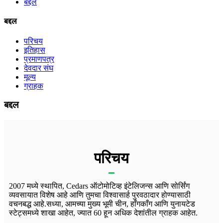
बद्दल
बद्दल
परिचय
इतिहास
प्रमाणपत्र
देवदार संघ
मूल्य
ग्राहक
बद्दल
परिचय
2007 मध्ये स्थापित, Cedars ऑटोमोटिव्ह इंटेलिजन्स आणि सोर्सिंग
व्यवसायात विशेष आहे आणि तुमचा विश्वासार्ह पुरवठादार होण्यासाठी
वचनबद्ध आहे.सध्या, आमच्या मुख्य भूमी चीन, हाँगकाँग आणि युनायटेड
स्टेट्समध्ये शाखा आहेत, ज्यात 60 हून अधिक देशांतील ग्राहक आहेत.